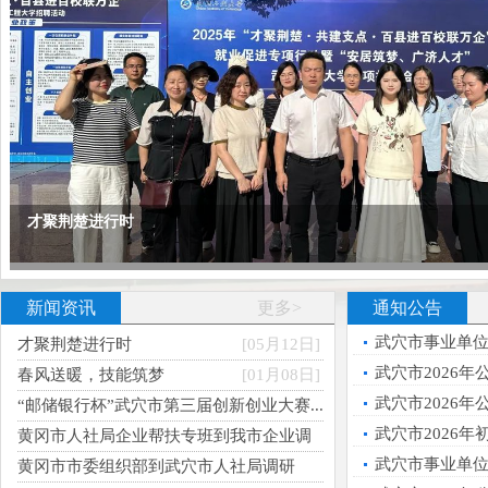
才聚荆楚进行时
新闻资讯
更多>
通知公告
武穴市事业单位
才聚荆楚进行时
[05月12日]
专业技术岗位（第
武穴市2026
春风送暖，技能筑梦
[01月08日]
武穴市2026
“邮储银行杯”武穴市第三届创新创业大赛...
黄冈市“优师计划
[09月13日]
武穴市2026
黄冈市人社局企业帮扶专班到我市企业调
公告
公告
研
[09月11日]
武穴市事业单位
黄冈市市委组织部到武穴市人社局调研