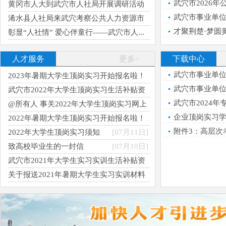
考生面试成绩及考
[07月14日]
武穴市2026
黄冈市人大到武穴市人社局开展调研活动
[07月13日]
武穴市事业单位
浠水县人社局来武穴考察公共人力资源市
专业技术岗位、卫
场...
[06月29日]
才聚荆楚·梦圆
彰显“人社情” 爱心伴童行——武穴市人...
人员公示公告
[06月01日]
人才服务
更多>
下载中心
武穴市事业单位
2023年暑期大学生顶岗实习开始报名啦！
[07月01日]
武穴市事业单位
武穴市2022年大学生顶岗实习生活补贴资
金使用审核情况公示
[10月24日]
武穴市2024
@所有人 事关2022年大学生顶岗实习网上
报名
[07月22日]
企业顶岗实习
2022年暑期大学生顶岗实习开始报名啦！
[07月14日]
附件3：高层次
2022年大学生顶岗实习须知
[07月11日]
​致高校毕业生的一封信
[07月10日]
武穴市2021年大学生实习实训生活补贴资
金使用审核情况公示
[11月03日]
关于报送2021年暑期大学生实习实训材料
的通知
[08月19日]